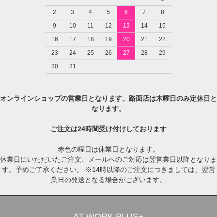
2
3
4
5
6
7
8
9
10
11
12
13
14
15
16
17
18
19
20
21
22
23
24
25
26
27
28
29
30
31
オンラインショップの営業日となります。路面店は木曜日のみ定休日と
なります。
ご注文は24時間受け付けしております
赤色の曜日は休業日となります。
休業日にいただいたご注文、メールへのご対応は翌営業日以降となりま
す。予めご了承ください。 ※14時以降のご注文につきましては、翌営
業日の発送となる場合がございます。
AT WORK PLUS+