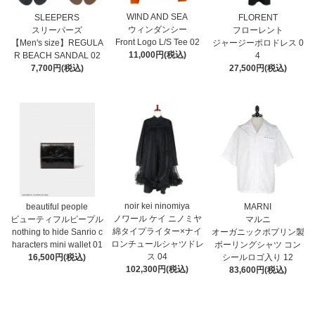
WIND AND SEA
SLEEPERS
FLORENT
ウィンダンシー
スリーパーズ
フローレント
Front Logo L/S Tee 02
【Men's size】REGULA
ジャージーポロドレス 0
11,000円(税込)
R BEACH SANDAL 02
4
7,700円(税込)
27,500円(税込)
noir kei ninomiya
MARNI
beautiful people
ノワール ケイ ニノミヤ
マルニ
ビューティフルピープル
綿タイプライター×ナイ
オーガニックポプリン製
nothing to hide Sanrio c
ロンチュールシャツドレ
ボーリングシャツ コン
haracters mini wallet⁠ 01
ス 04
シールロゴ入り 12
16,500円(税込)
102,300円(税込)
83,600円(税込)