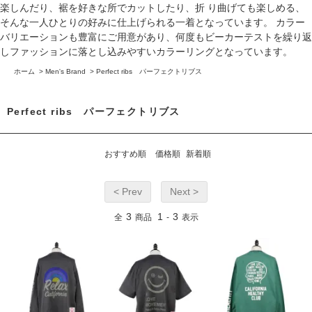
楽しんだり、裾を好きな所でカットしたり、折 り曲げても楽しめる、
そんな一人ひとりの好みに仕上げられる一着となっています。 カラー
バリエーションも豊富にご用意があり、何度もビーカーテストを繰り返
しファッションに落とし込みやすいカラーリングとなっています。
ホーム
>
Men's Brand
>
Perfect ribs パーフェクトリブス
Perfect ribs パーフェクトリブス
おすすめ順
価格順
新着順
< Prev
Next >
3
1
3
全
商品
-
表示