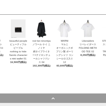
T
beautiful people
noir kei ninomiya
MARNI
Liberaiders
ST
ト
ビューティフル
ノワール ケイ ニ
マルニ
リベレイダース
ス
ポロ
ピープル
ノミヤ
オーガニックポ
FOLDING METH
4
nothing to hide
綿タイプライタ
プリン製 ボーリ
OD TEE 02
TR
税込)
Sanrio character
ー×ナイロンチュ
ングシャツ コン
8,250円(税込)
71
s mini wallet⁠ 01
ールシャツドレ
シールロゴ入り
16,500円(税込)
ス 04
12
102,300円(税込)
83,600円(税込)