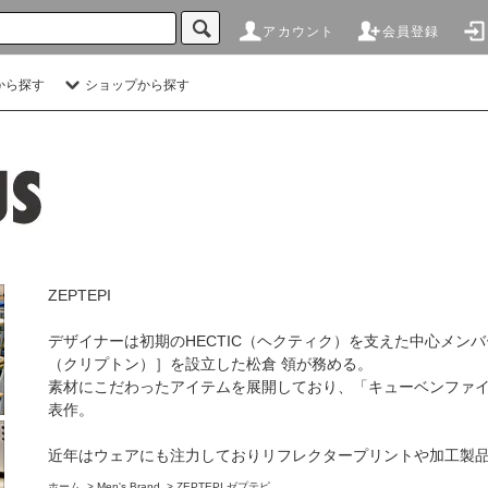
アカウント
会員登録
から探す
ショップから探す
ZEPTEPI
デザイナーは初期のHECTIC（ヘクティク）を支えた中心メンバ
（クリプトン）］を設立した松倉 領が務める。
素材にこだわったアイテムを展開しており、「キューベンファ
表作。
近年はウェアにも注力しておりリフレクタープリントや加工製
ホーム
>
Men's Brand
>
ZEPTEPI ゼプテピ