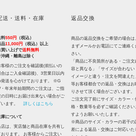
配送・送料・在庫
返品交換
送料
550円
（税込）
商品の返品交換をご希望の場合は
商品
11,000円
（税込）以上
まずメールかお電話にてご連絡く
お買い上げで
送料無料
さい。
※沖縄・離島は除く
「商品に不良箇所がある・ご注文
お客様のご注文を確認後(前払いの
容と異なる」「サイズが合わない
場合はご入金確認後)、3営業日以内
イメージと違う・注文を間違えた
の発送を心がけております。 ※G
等お客様都合での返品・交換はお
W・年末年始期間のご注文は、ご指
りさせて頂く場合がございます。
定の日時にお届け出来ない場合がご
ご注文完了前にサイズ・カラー・
ざいます。
詳しくはこちら
格・数量等を必ずご確認ください
すようお願いいたします。
在庫について
※商品のサイズ・カラーの若干の
当店は、実店舗と商品在庫を共有し
差による返品・交換はご対応いた
ております。 お客様からご注文い