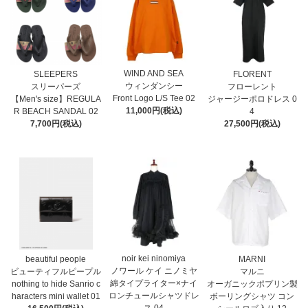
WIND AND SEA
SLEEPERS
FLORENT
ウィンダンシー
スリーパーズ
フローレント
Front Logo L/S Tee 02
【Men's size】REGULA
ジャージーポロドレス 0
11,000円(税込)
R BEACH SANDAL 02
4
7,700円(税込)
27,500円(税込)
noir kei ninomiya
MARNI
beautiful people
ノワール ケイ ニノミヤ
マルニ
ビューティフルピープル
綿タイプライター×ナイ
オーガニックポプリン製
nothing to hide Sanrio c
ロンチュールシャツドレ
ボーリングシャツ コン
haracters mini wallet⁠ 01