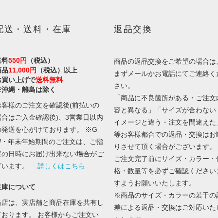
配送・送料・在庫
返品交換
送料
550円
（税込）
商品の返品交換をご希望の場合は
商品
11,000円
（税込）以上
まずメールかお電話にてご連絡く
お買い上げで
送料無料
さい。
※沖縄・離島は除く
「商品に不良箇所がある・ご注文
お客様のご注文を確認後(前払いの
容と異なる」「サイズが合わない
場合はご入金確認後)、3営業日以内
イメージと違う・注文を間違えた
の発送を心がけております。 ※G
等お客様都合での返品・交換はお
W・年末年始期間のご注文は、ご指
りさせて頂く場合がございます。
定の日時にお届け出来ない場合がご
ご注文完了前にサイズ・カラー・
ざいます。
詳しくはこちら
格・数量等を必ずご確認ください
すようお願いいたします。
在庫について
※商品のサイズ・カラーの若干の
当店は、実店舗と商品在庫を共有し
差による返品・交換はご対応いた
ております。 お客様からご注文い