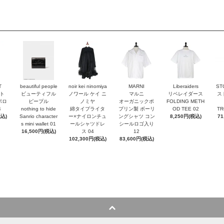
T
beautiful people
noir kei ninomiya
MARNI
Liberaiders
ST
ト
ビューティフル
ノワール ケイ ニ
マルニ
リベレイダース
ス
ポロ
ピープル
ノミヤ
オーガニックポ
FOLDING METH
4
nothing to hide
綿タイプライタ
プリン製 ボーリ
OD TEE 02
TR
税込)
Sanrio character
ー×ナイロンチュ
ングシャツ コン
8,250円(税込)
71
s mini wallet⁠ 01
ールシャツドレ
シールロゴ入り
16,500円(税込)
ス 04
12
102,300円(税込)
83,600円(税込)