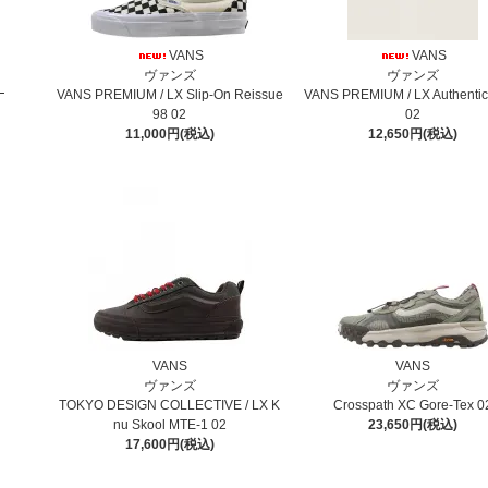
VANS
VANS
ヴァンズ
ヴァンズ
VANS PREMIUM / LX Slip-On Reissue
VANS PREMIUM / LX Authentic
98 02
02
11,000円(税込)
12,650円(税込)
VANS
VANS
ヴァンズ
ヴァンズ
TOKYO DESIGN COLLECTIVE / LX K
Crosspath XC Gore-Tex 0
nu Skool MTE-1 02
23,650円(税込)
17,600円(税込)