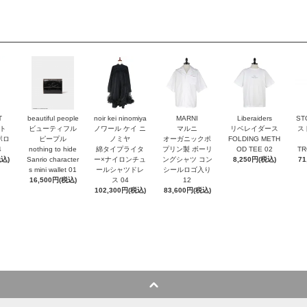
T
beautiful people
noir kei ninomiya
MARNI
Liberaiders
ST
ト
ビューティフル
ノワール ケイ ニ
マルニ
リベレイダース
ス
ポロ
ピープル
ノミヤ
オーガニックポ
FOLDING METH
4
nothing to hide
綿タイプライタ
プリン製 ボーリ
OD TEE 02
TR
税込)
Sanrio character
ー×ナイロンチュ
ングシャツ コン
8,250円(税込)
71
s mini wallet⁠ 01
ールシャツドレ
シールロゴ入り
16,500円(税込)
ス 04
12
102,300円(税込)
83,600円(税込)