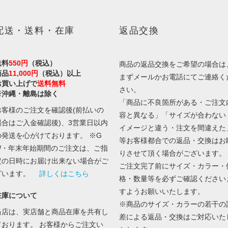
配送・送料・在庫
返品交換
送料
550円
（税込）
商品の返品交換をご希望の場合は
商品
11,000円
（税込）以上
まずメールかお電話にてご連絡く
お買い上げで
送料無料
さい。
※沖縄・離島は除く
「商品に不良箇所がある・ご注文
お客様のご注文を確認後(前払いの
容と異なる」「サイズが合わない
場合はご入金確認後)、3営業日以内
イメージと違う・注文を間違えた
の発送を心がけております。 ※G
等お客様都合での返品・交換はお
W・年末年始期間のご注文は、ご指
りさせて頂く場合がございます。
定の日時にお届け出来ない場合がご
ご注文完了前にサイズ・カラー・
ざいます。
詳しくはこちら
格・数量等を必ずご確認ください
すようお願いいたします。
在庫について
※商品のサイズ・カラーの若干の
当店は、実店舗と商品在庫を共有し
差による返品・交換はご対応いた
ております。 お客様からご注文い