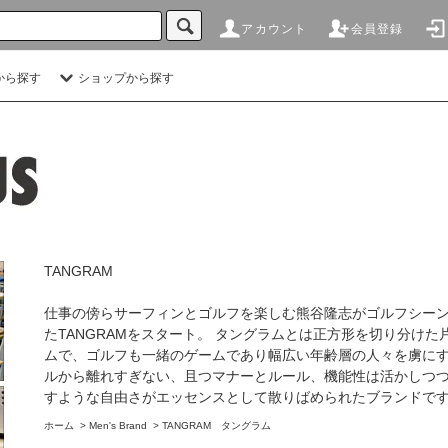
アカウント
会員登録
から探す
ショップから探す
TANGRAM
仕事の傍らサーフィンとゴルフを楽しむ熊谷隆志がゴルフシー
たTANGRAMをスタート。 タングラムとは正方形を切り分け
ムで、ゴルフも一緒のゲームであり幅広い年齢層の人々を虜にす
ルから離れすぎない、且つマナーとルール、機能性は活かしつ
すような自由さがエッセンスとして散りばめられたブランドで
ホーム
>
Men's Brand
>
TANGRAM タングラム