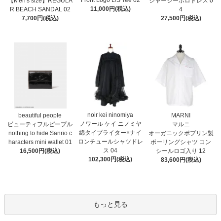
Front Logo L/S Tee 02
【Men's size】REGULA
ジャージーポロドレス 0
11,000円(税込)
R BEACH SANDAL 02
4
7,700円(税込)
27,500円(税込)
noir kei ninomiya
MARNI
beautiful people
ノワール ケイ ニノミヤ
マルニ
ビューティフルピープル
綿タイプライター×ナイ
オーガニックポプリン製
nothing to hide Sanrio c
ロンチュールシャツドレ
ボーリングシャツ コン
haracters mini wallet⁠ 01
ス 04
シールロゴ入り 12
16,500円(税込)
102,300円(税込)
83,600円(税込)
もっと見る