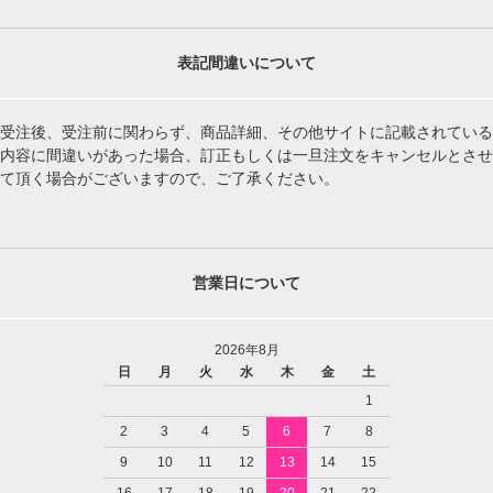
表記間違いについて
受注後、受注前に関わらず、商品詳細、その他サイトに記載されている
内容に間違いがあった場合、訂正もしくは一旦注文をキャンセルとさせ
て頂く場合がございますので、ご了承ください。
営業日について
2026年8月
日
月
火
水
木
金
土
1
2
3
4
5
6
7
8
9
10
11
12
13
14
15
16
17
18
19
20
21
22