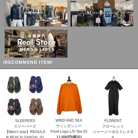
/RECOMMEND ITEM/
WIND AND SEA
SLEEPERS
FLORENT
ウィンダンシー
スリーパーズ
フローレント
Front Logo L/S Tee 02
【Men's size】REGULA
ジャージーポロドレス 0
11,000円(税込)
R BEACH SANDAL 02
4