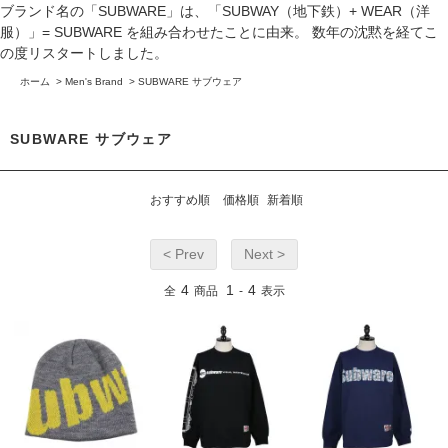
ブランド名の「SUBWARE」は、「SUBWAY（地下鉄）+ WEAR（洋
服）」= SUBWARE を組み合わせたことに由来。 数年の沈黙を経てこ
の度リスタートしました。
ホーム
>
Men's Brand
>
SUBWARE サブウェア
SUBWARE サブウェア
おすすめ順
価格順
新着順
< Prev
Next >
4
1
4
全
商品
-
表示